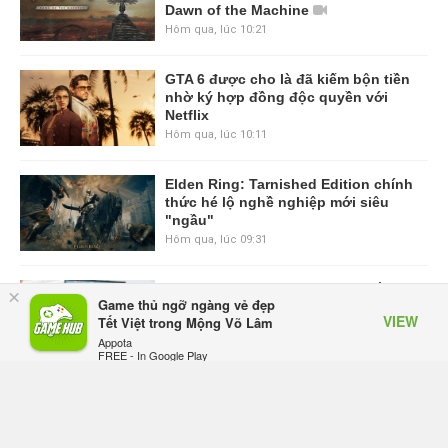
Dawn of the Machine
Hôm qua, lúc 10:21
GTA 6 được cho là đã kiếm bộn tiền
nhờ ký hợp đồng độc quyền với
Netflix
Hôm qua, lúc 10:11
Elden Ring: Tarnished Edition chính
thức hé lộ nghề nghiệp mới siêu
"ngầu"
Hôm qua, lúc 09:31
ASUS Republic of Gamers ra mắt
×
Game thủ ngỡ ngàng vẻ đẹp
ROG Strix SCAR 18 2026 tại Việt
VIEW
Tết Việt trong Mộng Võ Lâm
Nam
Appota
Thứ sáu lúc 10:34
FREE - In Google Play
Onimusha: Way of the Sword mất
tầm 20 giờ để hoàn thành, hai mức
độ khó dành cho newbie và lão làng