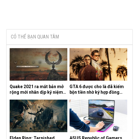
CÓ THỂ BẠN QUAN TÂM
Quake 2021 ra mắt bản mở
GTA 6 được cho là đã kiếm
rộng mới nhân dịp kỷ niệm
bộn tiền nhờ ký hợp đồng
30 năm, mang tên Dawn of
độc quyền với Netflix
the Machine
Elden Ring: Tarnished
ASUS Republic of Gamers