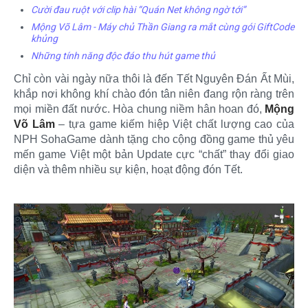
Cười đau ruột với clip hài “Quán Net không ngờ tới”
Mộng Võ Lâm - Máy chủ Thần Giang ra mắt cùng gói GiftCode
khủng
Những tính năng độc đáo thu hút game thủ
Chỉ còn vài ngày nữa thôi là đến Tết Nguyên Đán Ất Mùi,
khắp nơi không khí chào đón tân niên đang rộn ràng trên
mọi miền đất nước. Hòa chung niềm hân hoan đó,
Mộng
Võ Lâm
– tựa game kiếm hiệp Việt chất lượng cao của
NPH SohaGame dành tặng cho cộng đồng game thủ yêu
mến game Việt một bản Update cực “chất” thay đổi giao
diện và thêm nhiều sự kiện, hoạt động đón Tết.