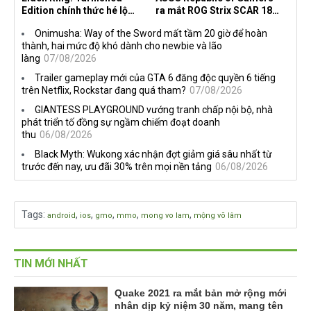
Edition chính thức hé lộ
ra mắt ROG Strix SCAR 18
nghề nghiệp mới siêu "ngầu"
2026 tại Việt Nam
Onimusha: Way of the Sword mất tầm 20 giờ để hoàn
thành, hai mức độ khó dành cho newbie và lão
làng
07/08/2026
Trailer gameplay mới của GTA 6 đăng độc quyền 6 tiếng
trên Netflix, Rockstar đang quá tham?
07/08/2026
GIANTESS PLAYGROUND vướng tranh chấp nội bộ, nhà
phát triển tố đồng sự ngầm chiếm đoạt doanh
thu
06/08/2026
Black Myth: Wukong xác nhận đợt giảm giá sâu nhất từ
trước đến nay, ưu đãi 30% trên mọi nền tảng
06/08/2026
Tags
:
,
,
,
,
,
android
ios
gmo
mmo
mong vo lam
mộng võ lâm
TIN MỚI NHẤT
Quake 2021 ra mắt bản mở rộng mới
nhân dịp kỷ niệm 30 năm, mang tên