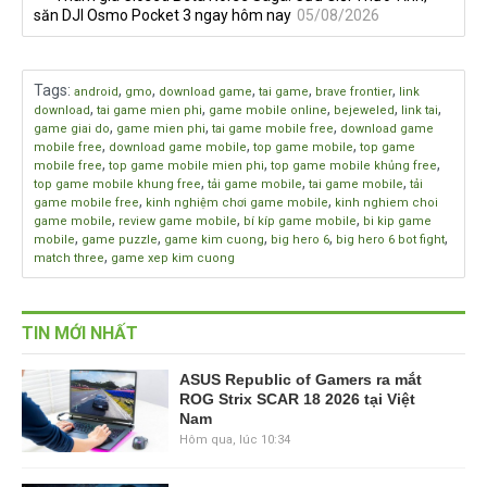
săn DJI Osmo Pocket 3 ngay hôm nay
05/08/2026
Tags
:
,
,
,
,
,
android
gmo
download game
tai game
brave frontier
link
,
,
,
,
,
download
tai game mien phi
game mobile online
bejeweled
link tai
,
,
,
game giai do
game mien phi
tai game mobile free
download game
,
,
,
mobile free
download game mobile
top game mobile
top game
,
,
,
mobile free
top game mobile mien phi
top game mobile khủng free
,
,
,
top game mobile khung free
tải game mobile
tai game mobile
tải
,
,
game mobile free
kinh nghiệm chơi game mobile
kinh nghiem choi
,
,
,
game mobile
review game mobile
bí kíp game mobile
bi kip game
,
,
,
,
,
mobile
game puzzle
game kim cuong
big hero 6
big hero 6 bot fight
,
match three
game xep kim cuong
TIN MỚI NHẤT
ASUS Republic of Gamers ra mắt
ROG Strix SCAR 18 2026 tại Việt
Nam
Hôm qua, lúc 10:34