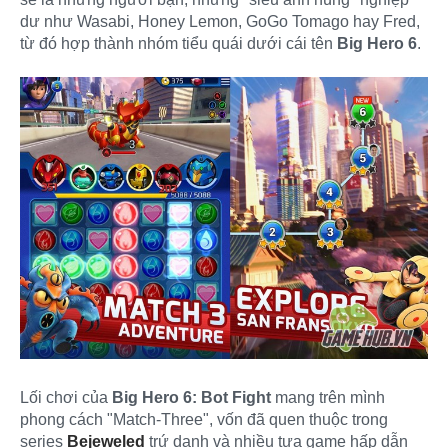
dư như Wasabi, Honey Lemon, GoGo Tomago hay Fred,
từ đó hợp thành nhóm tiểu quái dưới cái tên
Big Hero 6
.
Lối chơi của
Big Hero 6: Bot Fight
mang trên mình
phong cách "Match-Three", vốn đã quen thuộc trong
series
Bejeweled
trứ danh và nhiều tựa game hấp dẫn