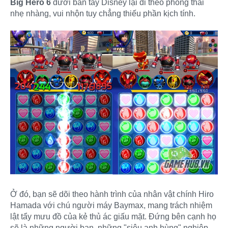
Big Hero 6
dưới bàn tay Disney lại đi theo phong thái
nhẹ nhàng, vui nhộn tuy chẳng thiếu phần kịch tính.
Ở đó, bạn sẽ dõi theo hành trình của nhân vật chính Hiro
Hamada với chú người máy Baymax, mang trách nhiệm
lật tẩy mưu đồ của kẻ thủ ác giấu mặt. Đứng bên cạnh họ
sẽ là những người bạn, những "siêu anh hùng" nghiệp