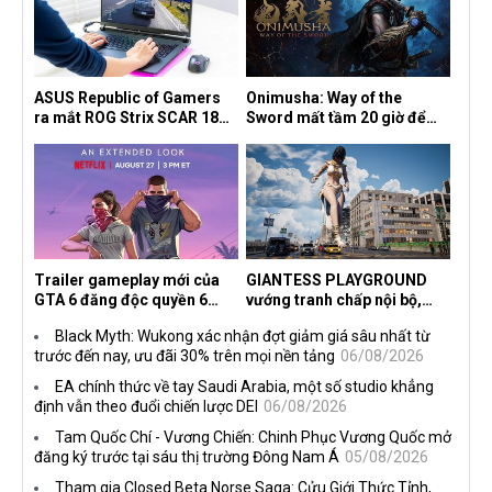
ASUS Republic of Gamers
Onimusha: Way of the
ra mắt ROG Strix SCAR 18
Sword mất tầm 20 giờ để
2026 tại Việt Nam
hoàn thành, hai mức độ khó
dành cho newbie và lão làng
Trailer gameplay mới của
GIANTESS PLAYGROUND
GTA 6 đăng độc quyền 6
vướng tranh chấp nội bộ,
tiếng trên Netflix, Rockstar
nhà phát triển tố đồng sự
Black Myth: Wukong xác nhận đợt giảm giá sâu nhất từ
đang quá tham?
ngầm chiếm đoạt doanh thu
trước đến nay, ưu đãi 30% trên mọi nền tảng
06/08/2026
EA chính thức về tay Saudi Arabia, một số studio khẳng
định vẫn theo đuổi chiến lược DEI
06/08/2026
Tam Quốc Chí - Vương Chiến: Chinh Phục Vương Quốc mở
đăng ký trước tại sáu thị trường Đông Nam Á
05/08/2026
Tham gia Closed Beta Norse Saga: Cửu Giới Thức Tỉnh,