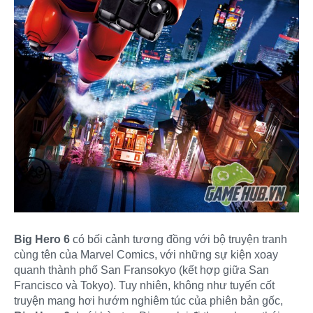
Big Hero 6
có bối cảnh tương đồng với bộ truyện tranh
cùng tên của Marvel Comics, với những sự kiện xoay
quanh thành phố San Fransokyo (kết hợp giữa San
Francisco và Tokyo). Tuy nhiên, không như tuyến cốt
truyện mang hơi hướm nghiêm túc của phiên bản gốc,