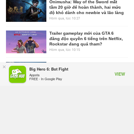
Onimusha: Way of the Sword mất
tầm 20 giờ để hoàn thành, hai mức
độ khó dành cho newbie và lão làng
Hôm qua, lúc 10:27
Trailer gameplay mới của GTA 6
đăng độc quyền 6 tiếng trên Netflix,
Rockstar đang quá tham?
Hôm qua, lúc 10:15
GIANTESS PLAYGROUND vướng
×
Big Hero 6: Bot Fight
tranh chấp nội bộ, nhà phát triển tố
VIEW
Appota
đồng sự ngầm chiếm đoạt doanh
FREE - In Google Play
thu
Thứ năm lúc 08:50
Black Myth: Wukong xác nhận đợt
giảm giá sâu nhất từ trước đến nay,
ưu đãi 30% trên mọi nền tảng
Thứ năm lúc 08:42