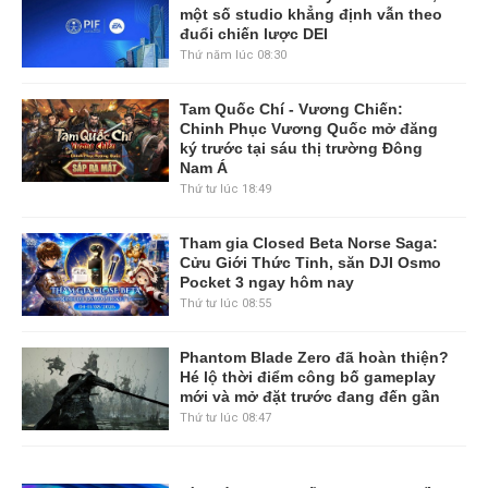
một số studio khẳng định vẫn theo
đuổi chiến lược DEI
Thứ năm lúc 08:30
Tam Quốc Chí - Vương Chiến:
Chinh Phục Vương Quốc mở đăng
ký trước tại sáu thị trường Đông
Nam Á
Thứ tư lúc 18:49
Tham gia Closed Beta Norse Saga:
Cửu Giới Thức Tỉnh, săn DJI Osmo
Pocket 3 ngay hôm nay
Thứ tư lúc 08:55
Phantom Blade Zero đã hoàn thiện?
Hé lộ thời điểm công bố gameplay
mới và mở đặt trước đang đến gần
Thứ tư lúc 08:47