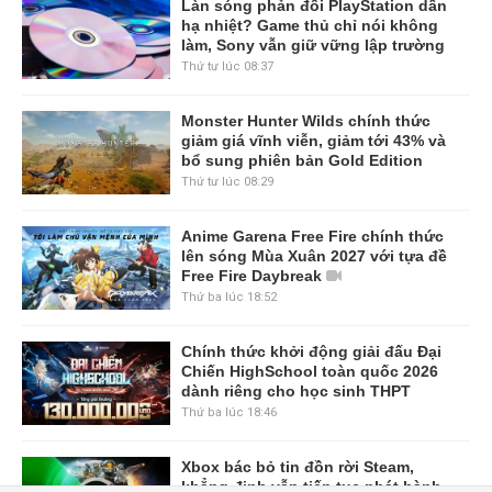
Làn sóng phản đối PlayStation dần
hạ nhiệt? Game thủ chỉ nói không
làm, Sony vẫn giữ vững lập trường
Thứ tư lúc 08:37
Monster Hunter Wilds chính thức
giảm giá vĩnh viễn, giảm tới 43% và
bổ sung phiên bản Gold Edition
Thứ tư lúc 08:29
Anime Garena Free Fire chính thức
lên sóng Mùa Xuân 2027 với tựa đề
Free Fire Daybreak
Thứ ba lúc 18:52
Chính thức khởi động giải đấu Đại
Chiến HighSchool toàn quốc 2026
dành riêng cho học sinh THPT
Thứ ba lúc 18:46
Xbox bác bỏ tin đồn rời Steam,
khẳng định vẫn tiếp tục phát hành