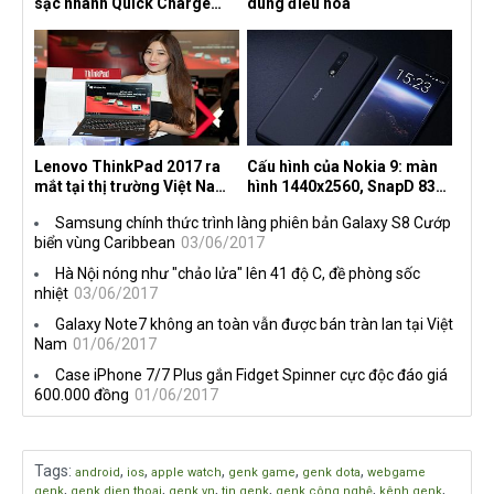
sạc nhanh Quick Charge
dùng điều hòa
4.0+
Lenovo ThinkPad 2017 ra
Cấu hình của Nokia 9: màn
mắt tại thị trường Việt Nam,
hình 1440x2560, SnapD 835,
giá từ 27 triệu đồng
camera kép 13MP, 4G RAM
Samsung chính thức trình làng phiên bản Galaxy S8 Cướp
biển vùng Caribbean
03/06/2017
Hà Nội nóng như "chảo lửa" lên 41 độ C, đề phòng sốc
nhiệt
03/06/2017
Galaxy Note7 không an toàn vẫn được bán tràn lan tại Việt
Nam
01/06/2017
Case iPhone 7/7 Plus gắn Fidget Spinner cực độc đáo giá
600.000 đồng
01/06/2017
Tags
:
,
,
,
,
,
android
ios
apple watch
genk game
genk dota
webgame
,
,
,
,
,
,
genk
genk dien thoai
genk.vn
tin genk
genk công nghệ
kênh genk