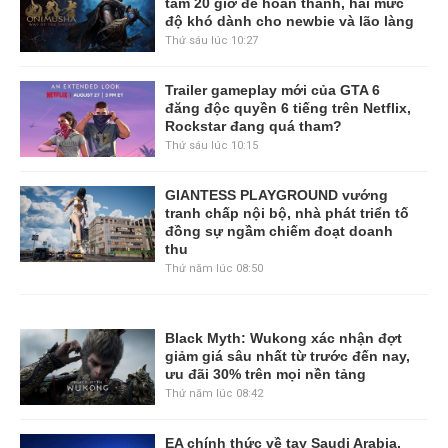
tầm 20 giờ để hoàn thành, hai mức
độ khó dành cho newbie và lão làng
Thứ sáu lúc 10:27
Trailer gameplay mới của GTA 6
đăng độc quyền 6 tiếng trên Netflix,
Rockstar đang quá tham?
Thứ sáu lúc 10:15
GIANTESS PLAYGROUND vướng
tranh chấp nội bộ, nhà phát triển tố
đồng sự ngầm chiếm đoạt doanh
thu
Thứ năm lúc 08:50
Black Myth: Wukong xác nhận đợt
giảm giá sâu nhất từ trước đến nay,
ưu đãi 30% trên mọi nền tảng
Thứ năm lúc 08:42
EA chính thức về tay Saudi Arabia,