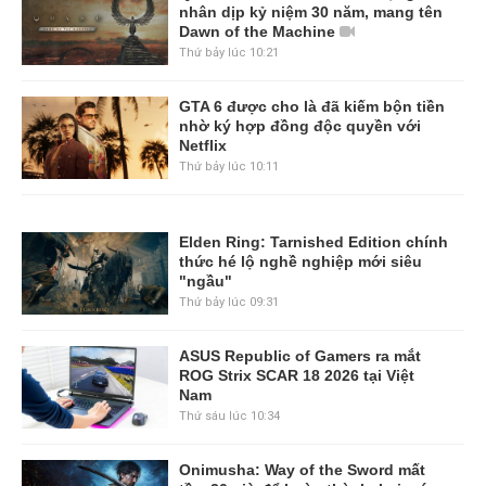
nhân dịp kỷ niệm 30 năm, mang tên
Dawn of the Machine
Thứ bảy lúc 10:21
GTA 6 được cho là đã kiếm bộn tiền
nhờ ký hợp đồng độc quyền với
Netflix
Thứ bảy lúc 10:11
Elden Ring: Tarnished Edition chính
thức hé lộ nghề nghiệp mới siêu
"ngầu"
Thứ bảy lúc 09:31
ASUS Republic of Gamers ra mắt
ROG Strix SCAR 18 2026 tại Việt
Nam
Thứ sáu lúc 10:34
Onimusha: Way of the Sword mất