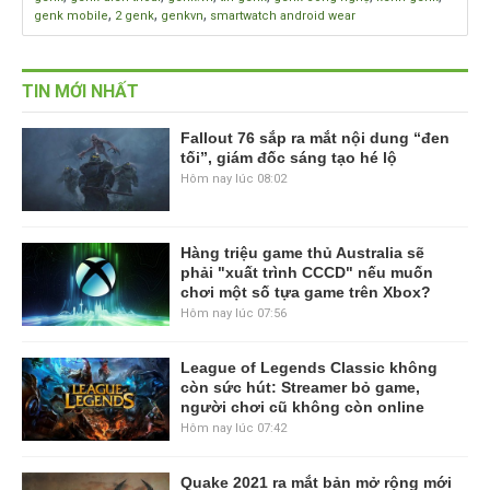
,
,
,
genk mobile
2 genk
genkvn
smartwatch android wear
TIN MỚI NHẤT
Fallout 76 sắp ra mắt nội dung “đen
tối”, giám đốc sáng tạo hé lộ
Hôm nay lúc 08:02
Hàng triệu game thủ Australia sẽ
phải "xuất trình CCCD" nếu muốn
chơi một số tựa game trên Xbox?
Hôm nay lúc 07:56
League of Legends Classic không
còn sức hút: Streamer bỏ game,
người chơi cũ không còn online
Hôm nay lúc 07:42
Quake 2021 ra mắt bản mở rộng mới