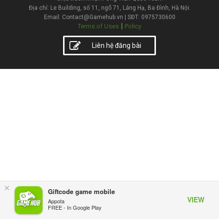
Địa chỉ: Le Building, số 11, ngõ 71, Láng Hạ, Ba Đình, Hà Nội.
Email: Contact@Gamehub.vn | SĐT: 0975730600
|
Terms of Uses
Policy
Liên hệ đăng bài
×
Giftcode game mobile
VIEW
Appota
FREE - In Google Play