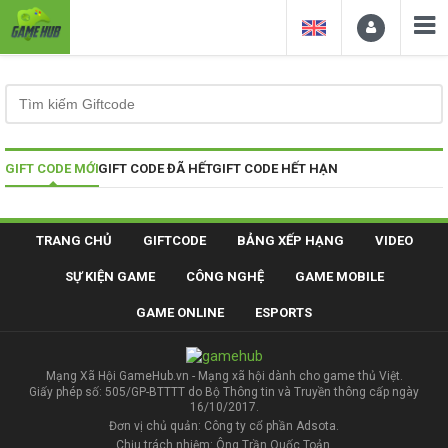
GIFT CODE MỚI
GIFT CODE ĐÃ HẾT
GIFT CODE HẾT HẠN
TRANG CHỦ
GIFTCODE
BẢNG XẾP HẠNG
VIDEO
SỰ KIỆN GAME
CÔNG NGHỆ
GAME MOBILE
GAME ONLINE
ESPORTS
Mạng Xã Hội GameHub.vn - Mạng xã hội dành cho game thủ Việt.
Giấy phép số: 505/GP-BTTTT do Bộ Thông tin và Truyền thông cấp ngày
16/10/2017.
Đơn vị chủ quản: Công ty cổ phần Adsota.
Chịu trách nhiệm: Ông Trần Quốc Toản.